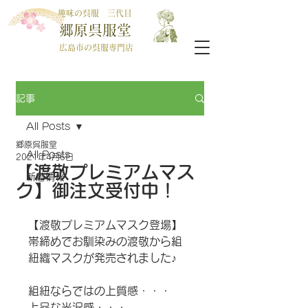
趣味の呉服 三代目
郷原呉服堂
広島市の呉服専門店
記事
All Posts
郷原呉服堂
All Posts
2021年4月6日
【渡敬プレミアムマス
新着情報
ク】御注文受付中！
【渡敬プレミアムマスク登場】
帯締めでお馴染みの渡敬から組
紐織マスクが発売されました♪
組紐ならではの上質感・・・
上品な光沢感・・・