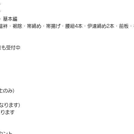
時
時
》基本編
襦袢・裾除・帯締め・帯揚げ・腰紐4本・伊達締め2本・前板・
。
室も受付中
同士のみ)
なります)
なります
。
タント