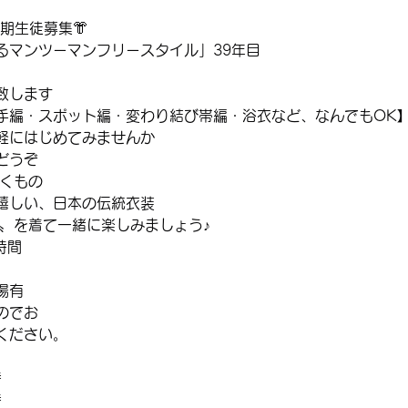
期生徒募集👘
るマンツーマンフリースタイル」39年目
致します
手編・スポット編・変わり結び帯編・浴衣など、なんでもOK
軽にはじめてみませんか
どうぞ
輝くもの
嬉しい、日本の伝統衣装
の〟を着て一緒に楽しみましょう♪
時間
場有
のでお
ください。
時
時