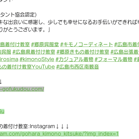
タント協会認定)
キな出会いに感謝し、少しでも幸せになるお手伝いができれば
りがとうございます。」
広島着付け教室
#郷原呉服堂
#キモノコーディネート
#広島市着
島呉服
#広島県着付け教室
#郷原きもの着付け教室
#広島出張着
irosima
#kimonoStyle
#カジュアル着物
#フォーマル着物
#
もの着付け教室YouTube
#広島市西区南観音
↓
a-gofukudou.com/
6u
付け教室:Instagram↓↓↓
ram.com/gohara_kimono_kitsuke/?img_index=1