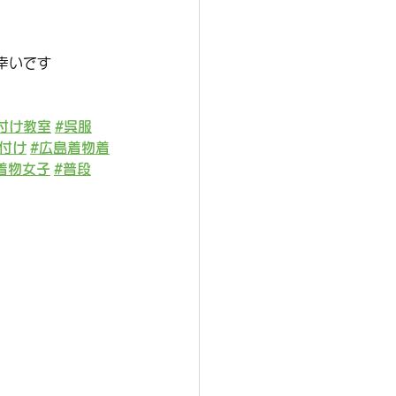
幸いです
付け教室
#呉服
付け
#広島着物着
着物女子
#普段