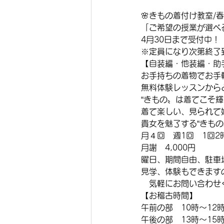
🌸きもの着付け教室/春
「ご希望の授業が選べ
4月30日まで受付中！
※定員になり次第終了
【自装編・他装編・助
お手持ちの着物でお手
無料体験レッスンから
“きもの〟は着てこそ
着て楽しい、見られて
貴女を魅了する“きも
月４回　週1回　1回2
月謝　4,000円
曜日、期間自由、駐車
見学、体験もできます
　気軽にお問い合わせ
【お稽古時間】
午前の部　10時〜12
午後の部　13時〜15