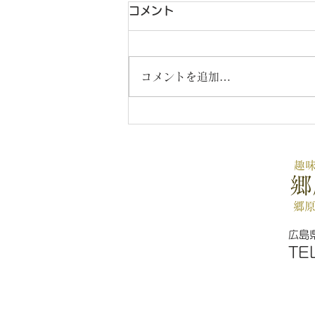
コメント
8月のご案内👘
コメントを追加…
趣
郷
郷
広島
TE