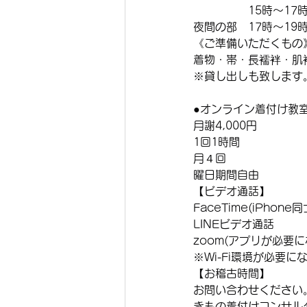
　　　　　15時〜17
夜間の部　17時〜19
《ご準備いただくもの
着物・帯・長襦袢・肌
※貸し出しも致します
●オンライン着付け教
月謝4,000円　
1回1時間
月４回
曜日期間自由
【ビデオ通話】
FaceTime(iPhone
LINEビデオ通話
zoom(アプリが必要に
※Wi-Fi環境が必要に
【お稽古時間】
お問い合わせください
きもの着付けコンサル