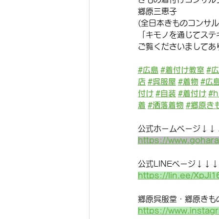
郷原三恵子
(全日本きものコンサル
「キモノを通じてステ
ご覧くださいましてあ
#広島
#着付け教室
#
店
#呉服屋
#着物
#広
付け
#自装
#着付け
#h
着
#洒落着物
#郷原き
公式ホームページ↓↓
https://www.gohar
公式LINEページ↓↓↓
https://lin.ee/XpJi1
郷原呉服堂・郷原きもの着
https://www.instag