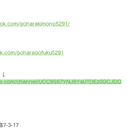
ook.com/goharakimono5291/
ok.com/goharagofuku5291
↓↓
ube.com/channel/UCC9S67YNJ6YaUTDEz0GCJDQ
-3-17