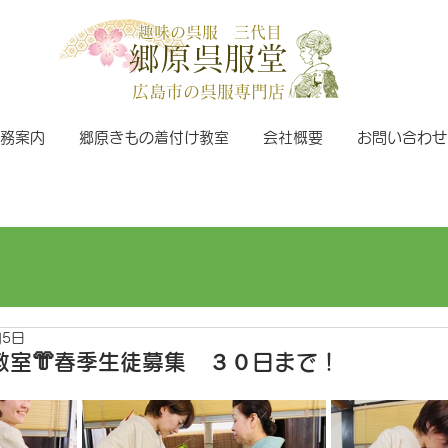
趣味の呉服 三代目
郷原呉服堂
広島市の呉服専門店
務案内
郷原きもの着付け教室
会社概要
お問い合わせ
月5日
教室👘春季生徒募集 ３０日まで！