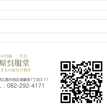
７月
新作キモノ展開催中👘 7月
２１日まで
味の呉服 三代目
原呉服堂
原きもの着付け教室
県広島市西区南観音7丁目3‐17
L :
082-292-4171