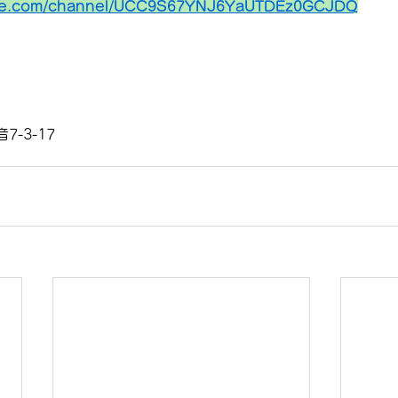
ube.com/channel/UCC9S67YNJ6YaUTDEz0GCJDQ
-3-17