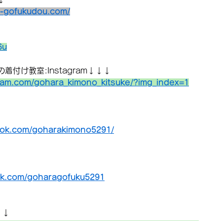
a-gofukudou.com/
6u
付け教室:Instagram↓↓↓
ram.com/gohara_kimono_kitsuke/?img_index=1
ook.com/goharakimono5291/
ok.com/goharagofuku5291
↓↓