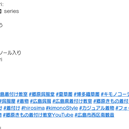
i:
series
う
ソール入り
i
】
広島着付け教室
#郷原呉服堂
#夏草履
#博多織草履
#キモノコー
#呉服屋
#着物
#広島呉服
#広島県着付け教室
#郷原きもの着付
け
#着付け
#hirosima
#kimonoStyle
#カジュアル着物
#フォ
物
#郷原きもの着付け教室YouTube
#広島市西区南観音
↓