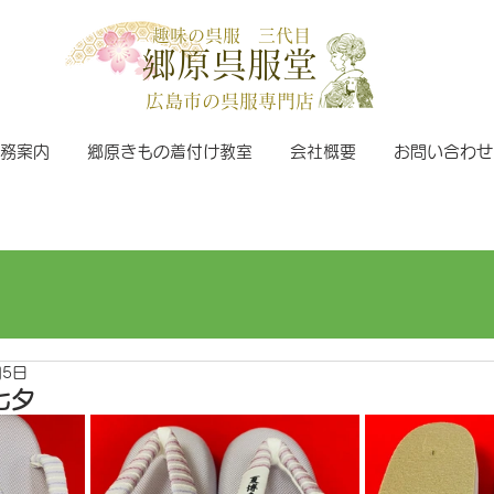
趣味の呉服 三代目
郷原呉服堂
広島市の呉服専門店
務案内
郷原きもの着付け教室
会社概要
お問い合わせ
月5日
七夕