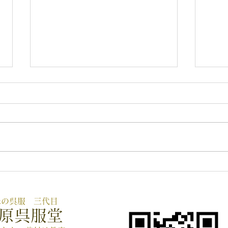
8月のご案内👘
新作
２１
味の呉服 三代目
原呉服堂