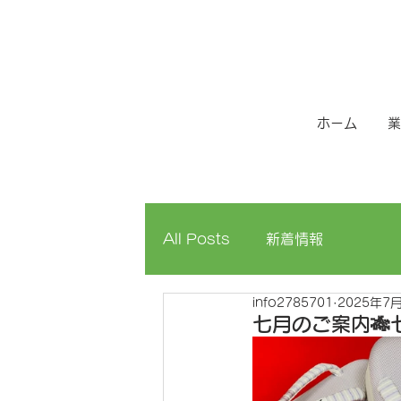
ホーム
業
All Posts
新着情報
info2785701
2025年7
七月のご案内🎋