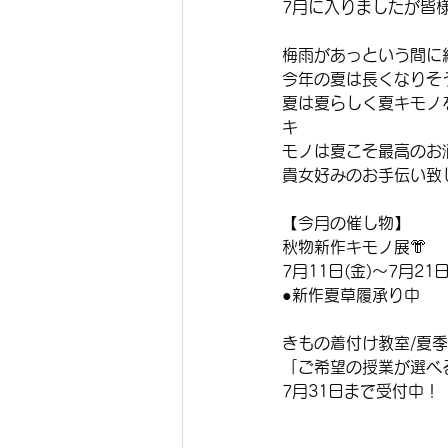
7月に入りましたが皆
梅雨があっという間に
今年の夏は長くなりそ
夏は夏らしく夏キモノ
キ
モノは夏こそ最高のお洒
貴女好みのお手伝い致
【今月の催し物】
秋物新作キモノ展👘
7月11日(金)〜7月21日
●新作夏草履承り中
きもの着付け教室/夏季
「ご希望の授業が選べ
7月31日まで受付中！