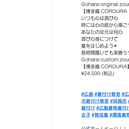
Gohara:original:zour
【博多織 CORDURA 】
いつも心は遊び心
時には心の底から燥ご
あなたの足元は何心
遊び心身につけて
宴をはじめよう✴︎
長時間履いても楽勝ラ
Gohara:custom:zour
【博多織 CORDURA
¥24,500-(税込)
#広島
#着付け教室
#
市着付け教室
#呉服店
着付け
#広島着物着付
女子
#普段着
#洒落着
公式ホームページ↓↓