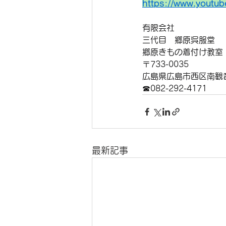
https://www.yout
有限会社　
三代目　郷原呉服堂　
郷原きもの着付け教室
〒733-0035
広島県広島市西区南観音7
☎︎082-292-4171
最新記事