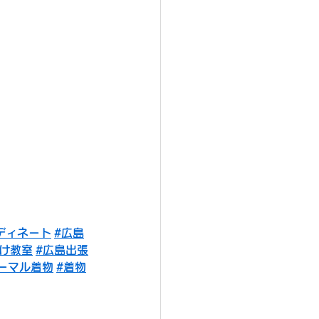
ディネート
#広島
け教室
#広島出張
ーマル着物
#着物