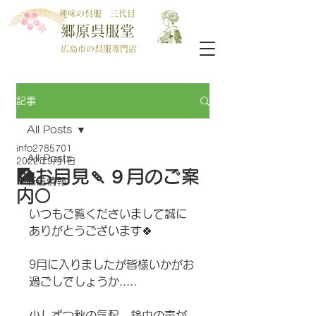
趣味の呉服 三代目
郷原呉服堂
広島市の呉服専門店
記事
All Posts
info2785701
All Posts
2022年9月1日
🎑お月見🍡９月のご案
新着情報
内🌕
いつもご覧くださいまして誠に
ありがとうございます🍀
9月に入りましたが皆様いかがお
過ごしでしょうか.....
少しずつ秋の気配、鈴虫の声が