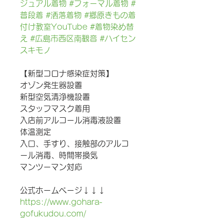
ジュアル着物
#フォーマル着物
#
普段着
#洒落着物
#郷原きもの着
付け教室YouTube
#着物染め替
え
#広島市西区南観音
#ハイセン
スキモノ
【新型コロナ感染症対策】
オゾン発生器設置
新型空気清浄機設置
スタッフマスク着用
入店前アルコール消毒液設置
体温測定
入口、手すり、接触部のアルコ
ール消毒、時間帯換気
マンツーマン対応
公式ホームページ↓↓↓
https://www.gohara-
gofukudou.com/