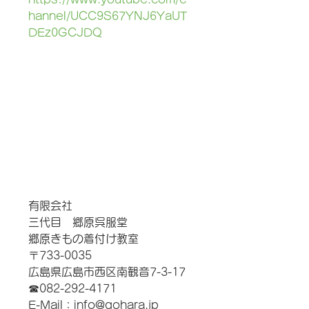
hannel/UCC9S67YNJ6YaUT
DEz0GCJDQ
有限会社　
三代目　郷原呉服堂　
郷原きもの着付け教室
〒733-0035
広島県広島市西区南観音7-3-17
☎︎082-292-4171
E-Mail：info@gohara.jp