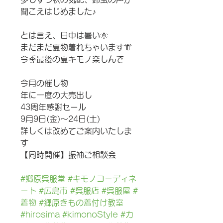
聞こえはじめました♪
とは言え、日中は暑い🌞
まだまだ夏物着れちゃいます👘
今季最後の夏キモノ楽しんで
今月の催し物
年に一度の大売出し
43周年感謝セール
9月9日(金)〜24日(土)
詳しくは改めてご案内いたしま
す
【同時開催】振袖ご相談会
#郷原呉服堂
#キモノコーディネ
ート
#広島市
#呉服店
#呉服屋
#
着物
#郷原きもの着付け教室
#hirosima
#kimonoStyle
#カ