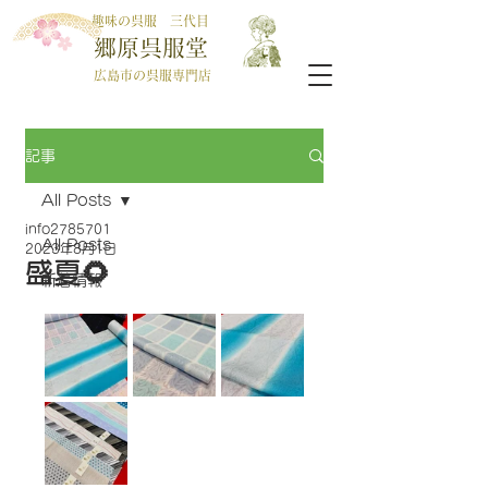
趣味の呉服 三代目
郷原呉服堂
広島市の呉服専門店
記事
All Posts
info2785701
All Posts
2023年8月1日
盛夏🌻
新着情報